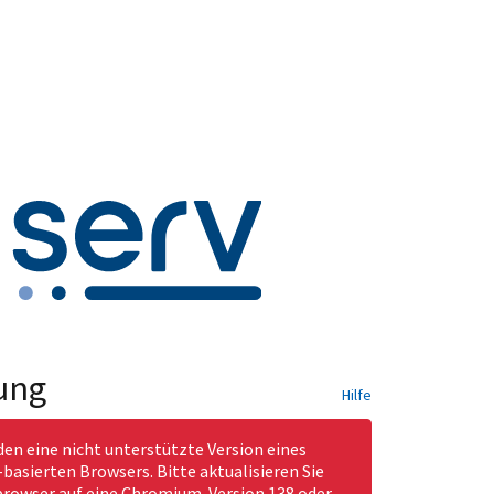
ung
Hilfe
den eine nicht unterstützte Version eines
asierten Browsers. Bitte aktualisieren Sie
rowser auf eine Chromium-Version 138 oder